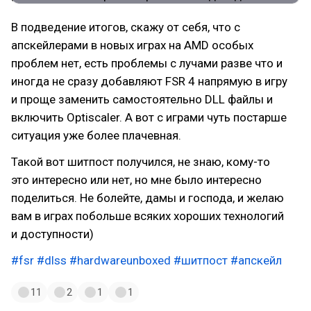
В подведение итогов, скажу от себя, что с
апскейлерами в новых играх на AMD особых
проблем нет, есть проблемы с лучами разве что и
иногда не сразу добавляют FSR 4 напрямую в игру
и проще заменить самостоятельно DLL файлы и
включить Optiscaler. А вот с играми чуть постарше
ситуация уже более плачевная.
Такой вот шитпост получился, не знаю, кому-то
это интересно или нет, но мне было интересно
поделиться. Не болейте, дамы и господа, и желаю
вам в играх побольше всяких хороших технологий
и доступности)
#fsr
#dlss
#hardwareunboxed
#шитпост
#апскейл
11
2
1
1