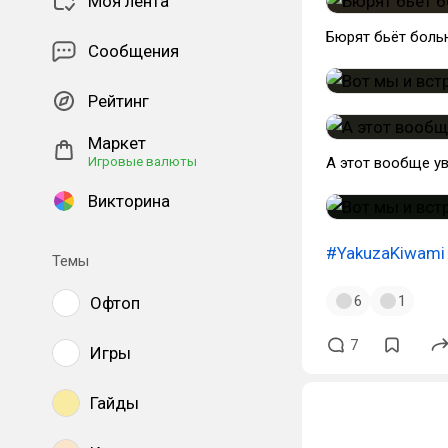
Моя лента
Бюрят бьёт боль
Сообщения
Рейтинг
Маркет
Игровые валюты
А этот вообще ув
Викторина
#YakuzaKiwami
Темы
6
1
Офтоп
7
Игры
Гайды