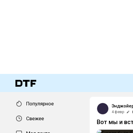
Популярное
Энджойер
4 февр
Свежее
Вот мы и вст