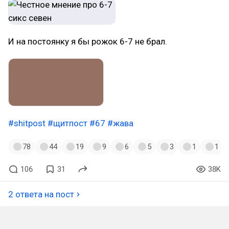
И на постоянку я бы рожок 6-7 не брал.
#shitpost
#щитпост
#67
#жава
78
44
19
9
6
5
3
1
1
106
31
38K
2 ответа на пост