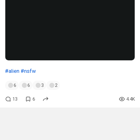
#alien
#nsfw
6
6
3
2
13
6
4.4K