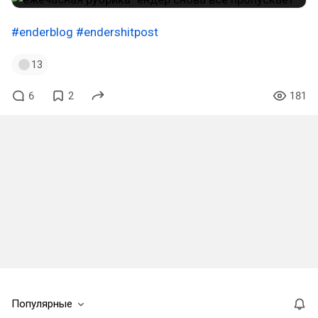
#enderblog
#endershitpost
13
6
2
181
Популярные