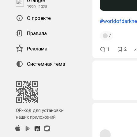
Granger
1990 - 2025
О проекте
#worldofdarkn
Правила
7
Реклама
1
2
Системная тема
QR-код для установки
наших приложений.