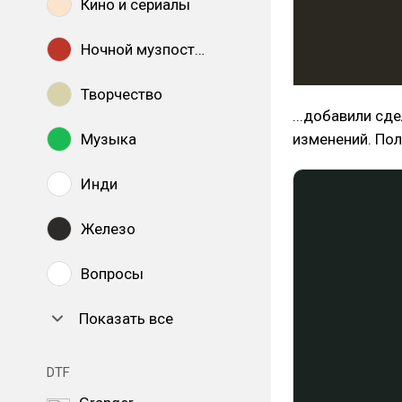
Кино и сериалы
Ночной музпостинг
Творчество
...добавили сд
Музыка
изменений. По
Инди
Железо
Вопросы
Показать все
DTF