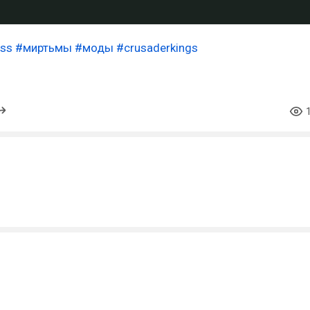
ess
#миртьмы
#моды
#crusaderkings