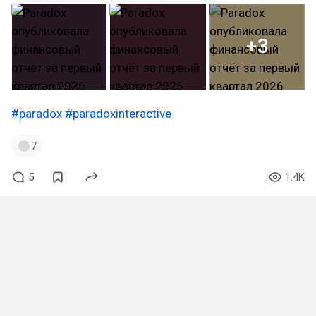
+3
#paradox
#paradoxinteractive
7
5
1.4K