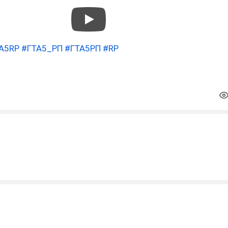
A5RP
#ГТА5_РП
#ГТА5РП
#RP