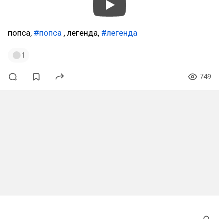
попса,
#попса
, легенда,
#легенда
1
749