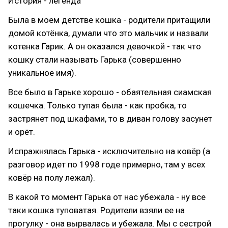
История - легенда
Была в моем детстве кошка - родители притащили
домой котёнка, думали что это мальчик и назвали
котенка Гарик. А он оказался девочкой - так что
кошку стали называть Гарька (совершенно
уникальное имя).
Все было в Гарьке хорошо - обаятельная сиамская
кошечка. Только тупая была - как пробка, то
застрянет под шкафами, то в диван голову засунет
и орёт.
Испражнялась Гарька - исключительно на ковёр (а
разговор идет по 1998 годе примерно, там у всех
ковёр на полу лежал).
В какой то момент Гарька от нас убежала - ну все
таки кошка туповатая. Родители взяли ее на
прогулку - она вырвалась и убежала. Мы с сестрой