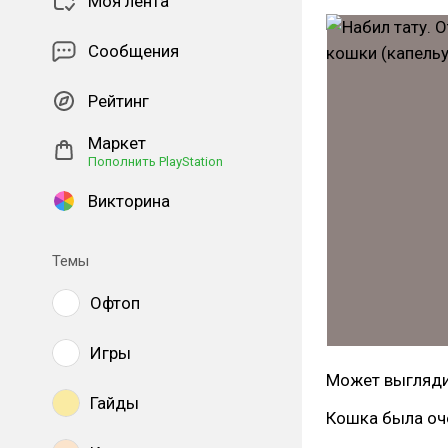
Моя лента
Сообщения
Рейтинг
Маркет
Пополнить PlayStation
Викторина
Темы
Офтоп
Игры
Может выглядит
Гайды
Кошка была оч