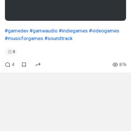
#gamedev
#gameaudio
#indiegames
#videogames
#musicforgames
#soundtrack
8
4
876