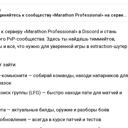
g
Присоединяйтесь к сообществу «Marathon Professional» на сервере Discord!
к серверу «Marathon Professional» в Discord и стань
ого PvP-сообщества. Здесь ты найдёшь тиммейтов,
 и всё, что нужно для уверенной игры в extraction-шутер
т зайти:
-комьюнити — собирай команды, находи напарников для
лазок
оиск группы (LFG) — быстро находи пати для матчей и
ета — актуальные билды, оружие и разборы боёв
обновления — всегда в курсе патчей и тестов