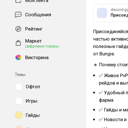
Моя лента
discord.g
Сообщения
Рейтинг
Присоединяйся 
частью активн
Маркет
полезные гайды
Цифровые товары
от Bungie.
Викторина
🔹 Почему стои
Темы
✅ Живое PvP
рейдов и вы
Офтоп
✅ Удобный п
фарма
Игры
✅ Гайды и м
Гайды
✅ Новости и 