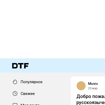
Популярное
Muvis
25 мар
Свежее
Добро пожал
русскоязычн