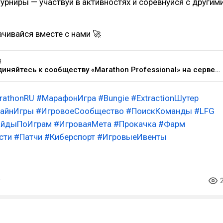
урниры — участвуй в активностях и соревнуйся с другим
ачивайся вместе с нами 🚀
g
Присоединяйтесь к сообществу «Marathon Professional» на сервере Discord!
rathonRU
#МарафонИгра
#Bungie
#ExtractionШутер
айнИгры
#ИгровоеСообщество
#ПоискКоманды
#LFG
айдыПоИграм
#ИгроваяМета
#Прокачка
#Фарм
сти
#Патчи
#Киберспорт
#ИгровыеИвенты
ы