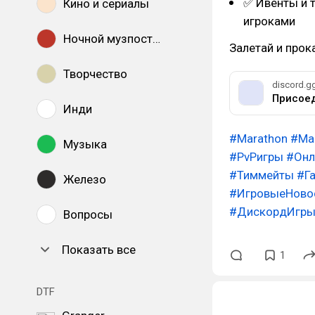
✅ Ивенты и т
Кино и сериалы
игроками
Ночной музпостинг
Залетай и прок
Творчество
discord.g
Инди
#Marathon
#Ma
Музыка
#PvPигры
#Онл
#Тиммейты
#Г
Железо
#ИгровыеНово
#ДискордИгр
Вопросы
Показать все
1
DTF