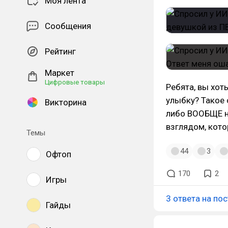
Моя лента
Сообщения
Рейтинг
Маркет
Цифровые товары
Ребята, вы хоть
улыбку? Такое 
Викторина
либо ВООБЩЕ н
взглядом, кото
Темы
44
3
Офтоп
170
2
Игры
3 ответа на пос
Гайды