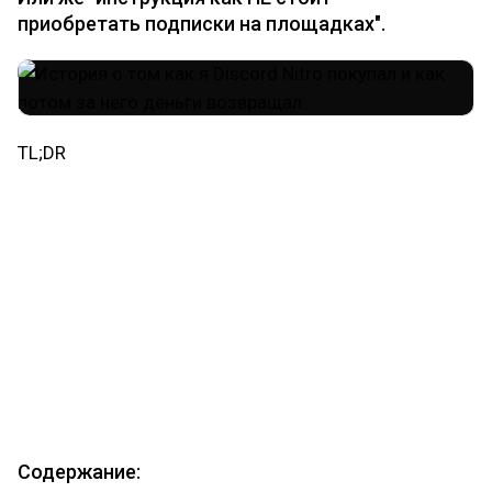
приобретать подписки на площадках".
TL;DR
Купил подписку до блокировки Discord'а в РФ и
Турции на 24 месяца за 7700 рублей. После
блокировки в указанных странах, техподдержка
Discord'а отменила мне и многим людям подписки,
купленные вне их системы, из-за нарушения ToS. В
результате 1,5 месячного общения с Площадкой,
Продавцом и Банком, мне наконец вернули деньги.
Вывод: покупайте подписки сами через
иностранные карты, а не через посредников.
Содержание: