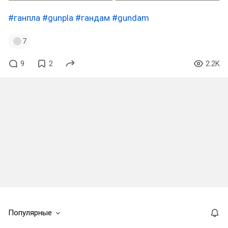
#ганпла
#gunpla
#гандам
#gundam
7
9
2
2.2K
Популярные