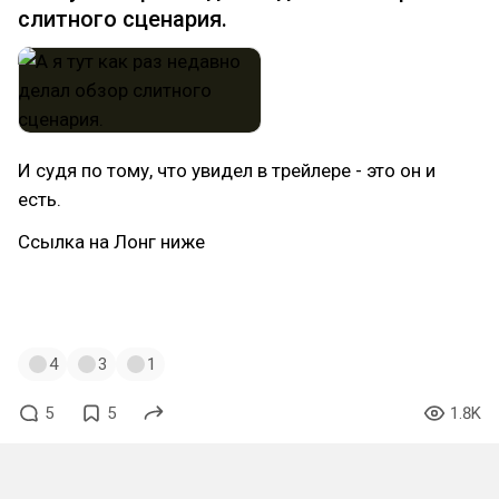
слитного сценария.
И судя по тому, что увидел в трейлере - это он и
есть.
Ссылка на Лонг ниже
https://dtf.ru/cinema/4151681-resident-evil-ot-
zaka-kreggera-detali-ekranizatsii-i-syuzhet
4
3
1
5
5
1.8K