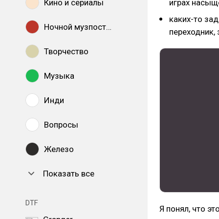
Кино и сериалы
играх насыщ
каких-то зад
Ночной музпостинг
переходник,
Творчество
Музыка
Инди
Вопросы
Железо
Показать все
DTF
Я понял, что эт