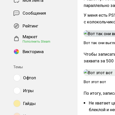
Моя лента
параллельно з
Сообщения
У меня есть PS
с колокольчико
Рейтинг
Маркет
Пополнить Steam
Вот так они выгл
Викторина
Чтобы записать
захвата за 500
Темы
Офтоп
Вот этот вот
Игры
По итогу, запи
Не хватает ц
Гайды
блеклой и не