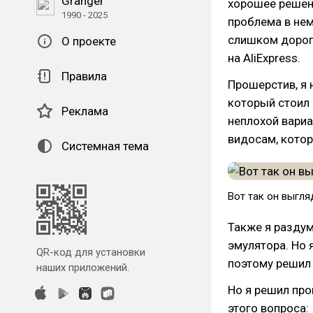
Granger
хорошее решени
1990 - 2025
проблема в нем
слишком дорого,
О проекте
на AliExpress.
Правила
Прошерстив, я 
который стоил 
Реклама
неплохой вариан
видосам, котор
Системная тема
Вот так он выгля
Также я раздум
эмулятора. Но 
QR-код для установки
поэтому решил 
наших приложений.
Но я решил про
этого вопроса: