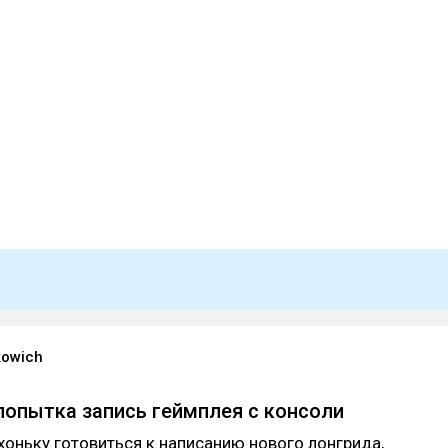
kowich
попытка запись геймплея с консоли
хоньку готовиться к написанию нового лонгрида,