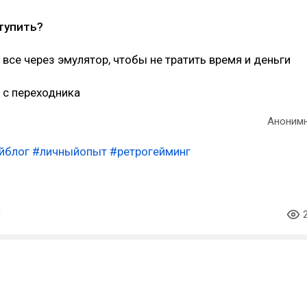
тупить?
все через эмулятор, чтобы не тратить время и деньги
 с переходника
Аноним
йблог
#личныйопыт
#ретрогейминг