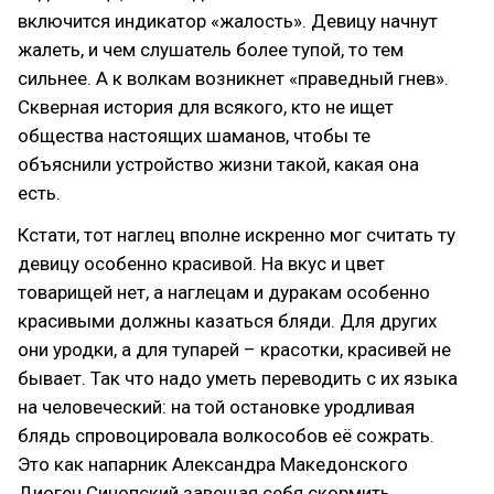
включится индикатор «жалость». Девицу начнут
жалеть, и чем слушатель более тупой, то тем
сильнее. А к волкам возникнет «праведный гнев».
Скверная история для всякого, кто не ищет
общества настоящих шаманов, чтобы те
объяснили устройство жизни такой, какая она
есть.
Кстати, тот наглец вполне искренно мог считать ту
девицу особенно красивой. На вкус и цвет
товарищей нет, а наглецам и дуракам особенно
красивыми должны казаться бляди. Для других
они уродки, а для тупарей – красотки, красивей не
бывает. Так что надо уметь переводить с их языка
на человеческий: на той остановке уродливая
блядь спровоцировала волкособов её сожрать.
Это как напарник Александра Македонского
Диоген Синопский завещая себя скормить