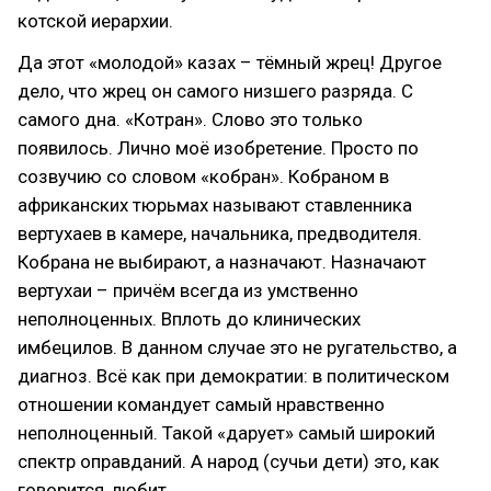
котской иерархии.
Да этот «молодой» казах – тёмный жрец! Другое
дело, что жрец он самого низшего разряда. С
самого дна. «Котран». Слово это только
появилось. Лично моё изобретение. Просто по
созвучию со словом «кобран». Кобраном в
африканских тюрьмах называют ставленника
вертухаев в камере, начальника, предводителя.
Кобрана не выбирают, а назначают. Назначают
вертухаи – причём всегда из умственно
неполноценных. Вплоть до клинических
имбецилов. В данном случае это не ругательство, а
диагноз. Всё как при демократии: в политическом
отношении командует самый нравственно
неполноценный. Такой «дарует» самый широкий
спектр оправданий. А народ (сучьи дети) это, как
говорится, любит.