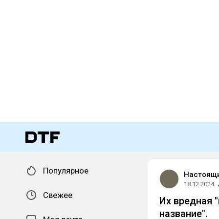
Популярное
Настоящи
18.12.2024
Свежее
Их вредная 
название".