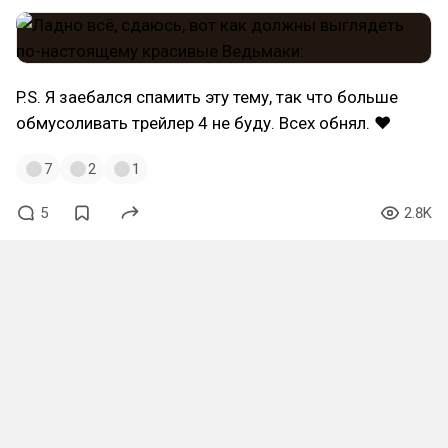
P.S. Я заебался спамить эту тему, так что больше
обмусоливать трейлер 4 не буду. Всех обнял. ❤
7
2
1
5
2.8K