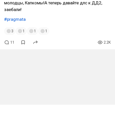
молодцы, Капкомы!А теперь давайте длс к ДД2,
заебали!
#pragmata
3
1
1
1
11
2.2K