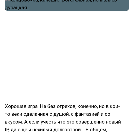
Всю вторую половину игры мелкая успешно
повсюду вычищала космический сифилис, а герой
в это время рядом ходил и от этого сифилиса
мужественно страдал, не подавая виду. Ну ок.
Отдельно покекал с того, что в итоге мелкую с
шаттлом приземлило в каких-то тропических
ебенях, без намека на цивилизацию рядом. А ведь
она, вроде как, на Луне энегрией от пола
заряжалась! Интересно, насколько зарядки
хватит...
Хорошая игра. Не без огрехов, конечно, но в кои-
то веки сделанная с душой, с фантазией и со
вкусом. А если учесть что это совершенно новый
IP, да еще и нехилый долгострой... В общем,