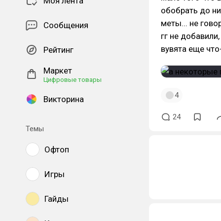
Моя лента
обобрать до ни
меты... не гово
Сообщения
гг не добавили
вувята еще что
Рейтинг
Маркет
Цифровые товары
4
Викторина
24
Темы
Офтоп
Игры
Гайды