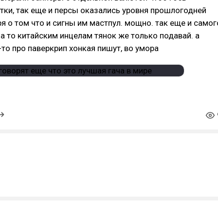
тки, так еще и персы оказались уровня прошлогодней
ря о том что и сигны им мастпул. мощно. так еще и самог
, а то китайским инцелам тянок же только подавай. а
-то про паверкрип хонкая пишут, во умора