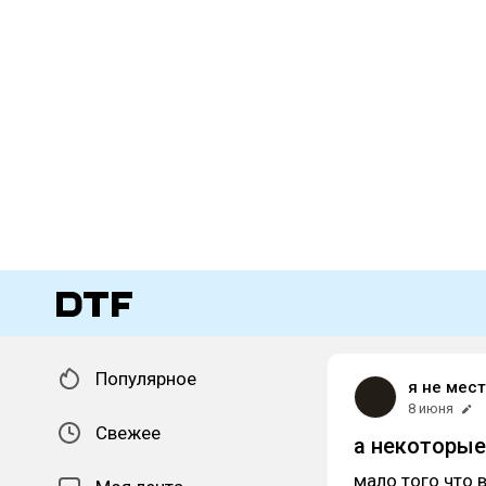
Популярное
я не мес
8 июня
Свежее
а некоторые
мало того что 