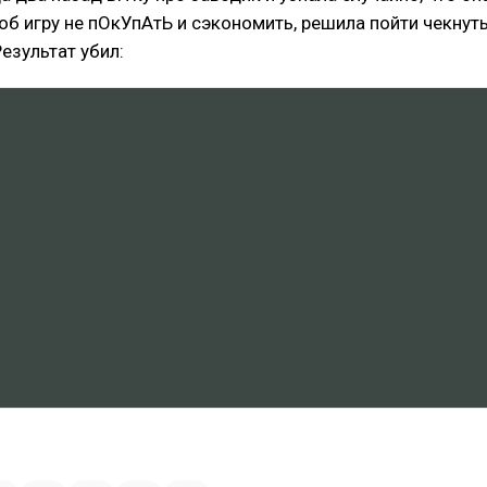
об игру не пОкУпАтЬ и сэкономить, решила пойти чекнут
езультат убил:
тпост
#озвучка
#zavod
#завод