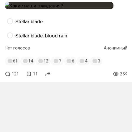
Stellar blade
Stellar blade: blood rain
Нет голосов
Анонимный
61
14
12
7
6
4
3
121
11
25K