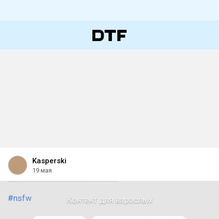
Kasperski
19 мая
#nsfw
Контент для взрослых