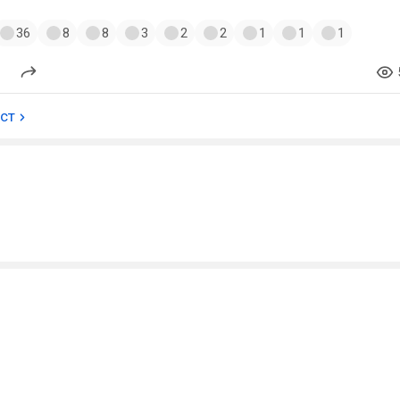
36
8
8
3
2
2
1
1
1
ост