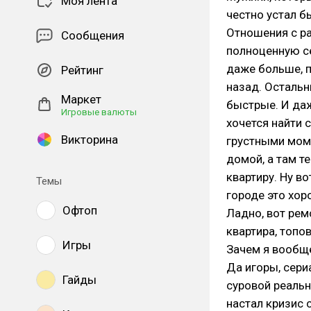
Моя лента
честно устал б
Отношения с ра
Сообщения
полноценную се
даже больше, 
Рейтинг
назад. Остальн
Маркет
быстрые. И даж
Игровые валюты
хочется найти 
Викторина
грустными моме
домой, а там те
квартиру. Ну в
Темы
городе это хор
Офтоп
Ладно, вот рем
квартира, топо
Игры
Зачем я вообще
Да игоры, сери
Гайды
суровой реальн
настал кризис 