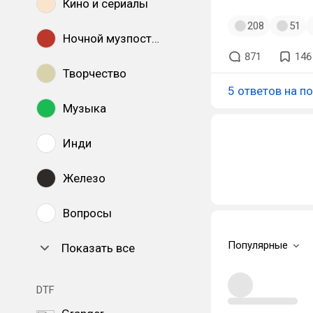
Кино и сериалы
208
51
Ночной музпостинг
871
146
Творчество
5 ответов на п
Музыка
Инди
Железо
Вопросы
Популярные
Показать все
DTF