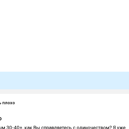
ь плохо
о
м 30-40+, как Вы справляетесь с одиночеством? Я уже