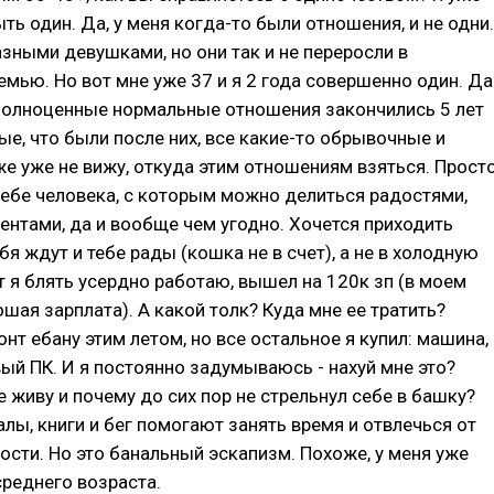
ыть один. Да, у меня когда-то были отношения, и не одни.
зными девушками, но они так и не переросли в
мью. Но вот мне уже 37 и я 2 года совершенно один. Да
полноценные нормальные отношения закончились 5 лет
ые, что были после них, все какие-то обрывочные и
е уже не вижу, откуда этим отношениям взяться. Прост
себе человека, с которым можно делиться радостями,
нтами, да и вообще чем угодно. Хочется приходить
бя ждут и тебе рады (кошка не в счет), а не в холодную
от я блять усердно работаю, вышел на 120к зп (в моем
ошая зарплата). А какой толк? Куда мне ее тратить?
онт ебану этим летом, но все остальное я купил: машина,
вый ПК. И я постоянно задумываюсь - нахуй мне это?
 живу и почему до сих пор не стрельнул себе в башку?
алы, книги и бег помогают занять время и отвлечься от
ости. Но это банальный эскапизм. Похоже, у меня уже
среднего возраста.