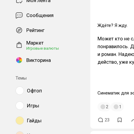
Моя лента
Сообщения
Ждёте? Я жду.
Рейтинг
Может кто не с
Маркет
понравилось. Д
Игровые валюты
и роман. Надею
Викторина
действо, уже к
Темы
Офтоп
Синематик для эс
Игры
2
1
23
Гайды