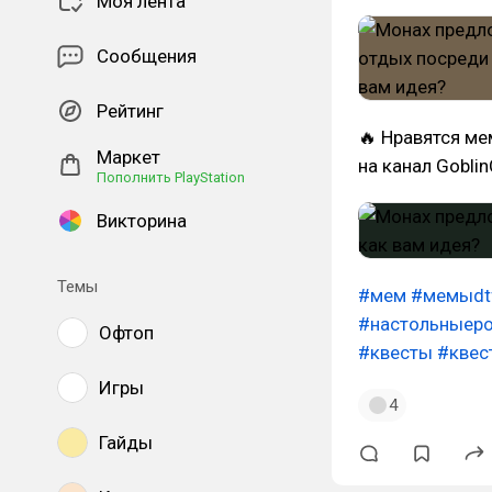
Моя лента
Сообщения
Рейтинг
🔥 Нравятся ме
Маркет
на канал Gobli
Пополнить PlayStation
Викторина
Темы
#мем
#мемыdt
#настольныер
Офтоп
#квесты
#квес
Игры
4
Гайды