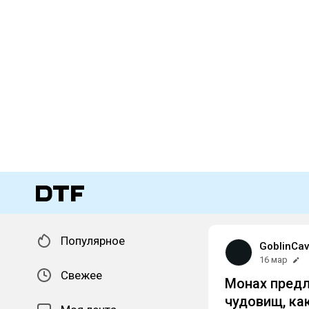
Популярное
GoblinCav
16 мар
Свежее
Монах предл
чудовищ, ка