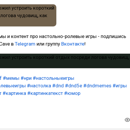
мы и контент про настольно-ролевые игры - подпишись
nCave в
Telegram
или группу
Вконтакте
!
f
#мемы
#нри
#настольныеигры
олевыеигры
#настолка
#dnd
#dnd5e
#dndmemes
#игры
т
#картинка
#картинкатекст
#юмор