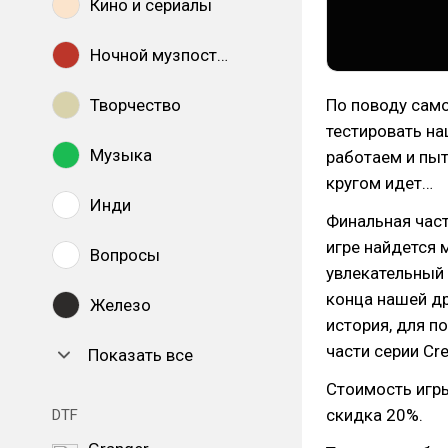
Кино и сериалы
Ночной музпостинг
Творчество
По поводу само
тестировать на
Музыка
работаем и пыт
кругом идет…
Инди
Финальная част
игре найдется м
Вопросы
увлекательный 
конца нашей др
Железо
история, для п
части серии Cre
Показать все
Стоимость игры
скидка 20%.
DTF