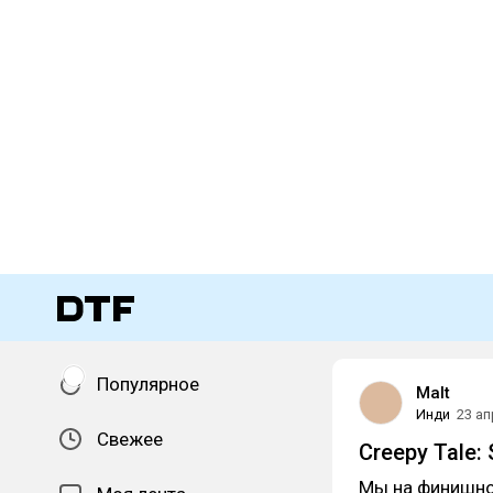
Популярное
Malt
Инди
23 ап
Свежее
Creepy Tale:
Мы на финишной