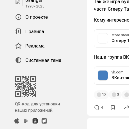
Granger
Так же игра бу
1990 - 2025
части Creepy Ta
О проекте
Кому интересно
Правила
store.st
Creepy T
Реклама
Наша группа ВК
Системная тема
vk.com
ВКонтак
13
3
QR-код для установки
4
наших приложений.