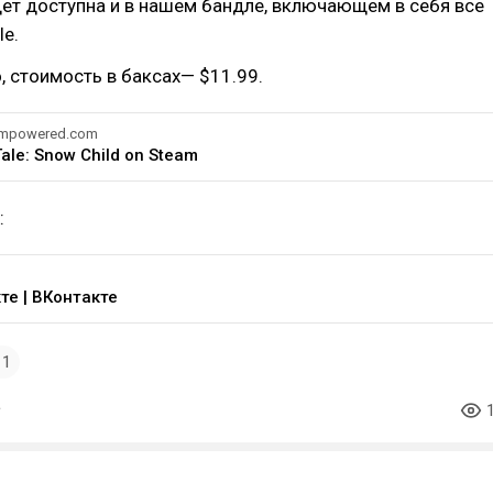
дет доступна и в нашем бандле, включающем в себя все
le.
, стоимость в баксах— $11.99.
eampowered.com
ale: Snow Child on Steam
:
те | ВКонтакте
1