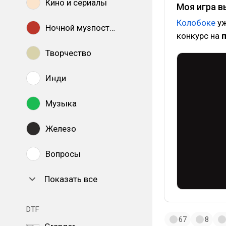
Кино и сериалы
Моя игра в
Колобоке
уж
Ночной музпостинг
конкурс на
п
Творчество
Инди
Музыка
Железо
Вопросы
Показать все
DTF
67
8