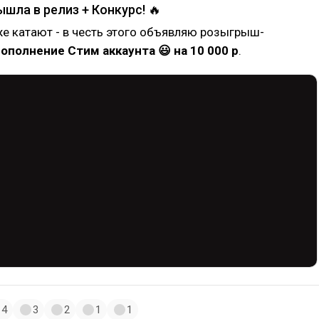
ышла в релиз + Конкурс! 🔥
е катают - в честь этого объявляю розыгрыш-
ополнение Стим аккаунта 😃 на 10 000 р
.
4
3
2
1
1