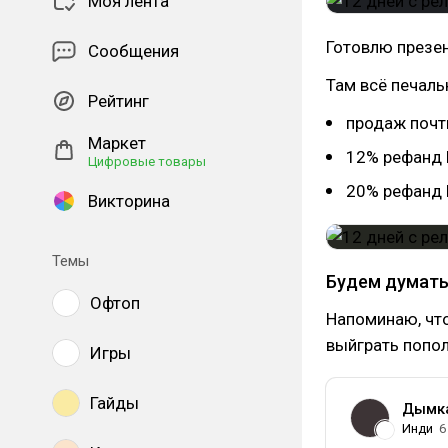
Моя лента
Готовлю презен
Сообщения
Там всё печаль
Рейтинг
продаж почти
Маркет
12% рефанд
Цифровые товары
20% рефанд
Викторина
Темы
Будем думать
Офтоп
Напоминаю, чт
выйграть попо
Игры
Гайды
Дымк
Инди
6