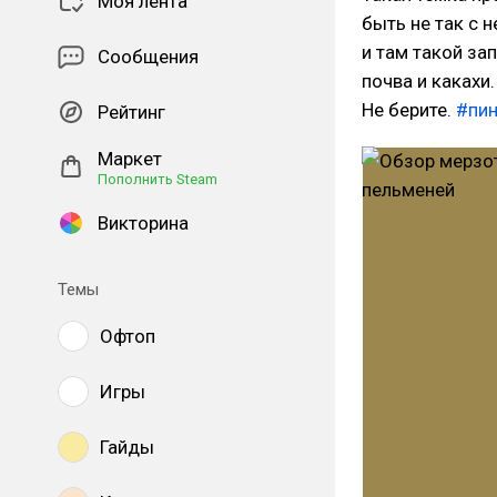
Моя лента
быть не так с н
и там такой за
Сообщения
почва и какахи
Не берите.
#пи
Рейтинг
Маркет
Пополнить Steam
Викторина
Темы
Офтоп
Игры
Гайды