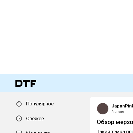
Популярное
JapanPin
3 июня
Свежее
Обзор мерзо
Такая темка пр