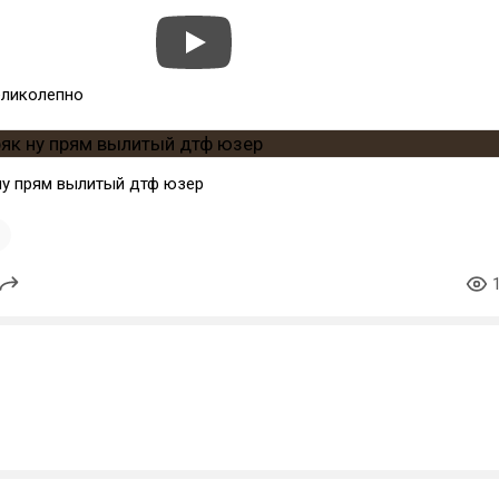
еликолепно
ну прям вылитый дтф юзер
1