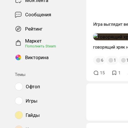
Моя лента
Сообщения
Игра выглядит в
Рейтинг
Маркет
Пополнить Steam
говорящий хряк 
Викторина
6
1
15
1
Темы
Офтоп
Игры
Гайды