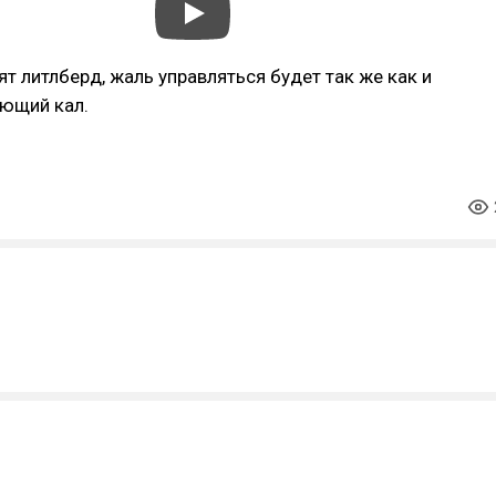
т литлберд, жаль управляться будет так же как и
ающий кал.