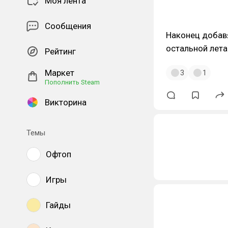
Моя лента
Сообщения
Наконец добавя
остальной лет
Рейтинг
Маркет
3
1
Пополнить Steam
Викторина
Темы
Офтоп
Игры
Гайды