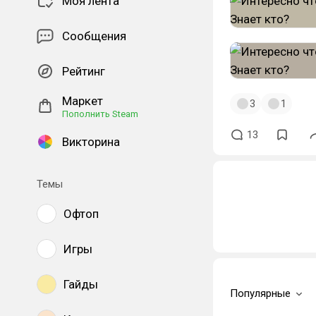
Моя лента
Сообщения
Рейтинг
Маркет
3
1
Пополнить Steam
13
Викторина
Темы
Офтоп
Игры
Гайды
Популярные