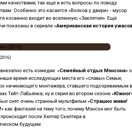
и качествами, так ещё и есть вопросы по поводу
твам. Особенно это касается «Волков у двери» - мусор
тя косвенно входит во вселенную «Заклятия». Ещё
чи показаны в сериале «
Американская история ужасов
(2016)
 внезапно есть комедии. «
Семейный отдых Мэнсона
» о
в наше время исследующих места его «славы» Семьи;
про начинающего монтажёра, ставшего подозреваемым 
вах Тейт-ЛаБьянка; ну и серия во втором сезоне «
Южног
 был снят очень странный мультфильм «
Страшно живи!
!
» как фантазия на тему того, почему Мэнсон мог быть
 происходит после Хелтер Скелтера в
ическом будущем.