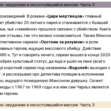
произведений. В романе «
Цирк мертвецов
» главный
ет убийство 20-летнего парня и сталкивается с бывшей
ьи, чьё «семейное» прошлое связано с убийством. Книга
шие отзывы, так что можно ознакомиться. Также Мэнсон
етективном сериале «
Охотник за разумом
» в роли
лавных героев, ищущих массового убийцу. Действие
980-х. Тут и говорить нечего, сериал вышел в конце 2020
 обрёл культовый статус, да ещё и ушёл на пике (всего
щё короткий сериал под названием «
Водолей
» выходил с
г. и рассказывал про детектива полиции в исполнении
ы, ищущего похищенную Мэнсоном девушку. Сюжет
иоды с 1967 по 1969 годы и в нём сам Чарльз является
м героем.