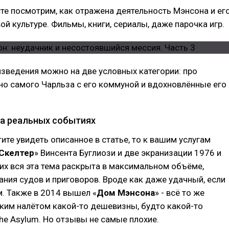
те посмотрим, как отражена деятельность Мэнсона и ег
ой культуре. Фильмы, книги, сериалы, даже парочка игр.
зведения можно на две условных категории: про
о самого Чарльза с его коммуной и вдохновлённые его
а реальных событиях
тите увидеть описанное в статье, то к вашим услугам
Скелтер
» Винсента Буглиози и две экранизации 1976 и
них вся эта тема раскрыта в максимальном объёме,
ания судов и приговоров. Вроде как даже удачный, если
. Также в 2014 вышел «
Дом Мэнсона
» - всё то же
тким налётом какой-то дешевизны, будто какой-то
he Asylum. Но отзывы не самые плохие.