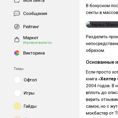
Моя лента
В бонусном пос
секты в массов
Сообщения
Рейтинг
Разделить прои
Маркет
Игровые валюты
непосредственн
образом.
Викторина
Основанные н
Темы
Если просто хо
книга «
Хелтер 
Офтоп
2004 годов. В 
вплоть до опис
Игры
верить отзывам
Гайды
самое, но с жу
мокбастер от T