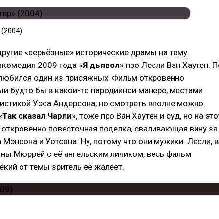
 (2004)
ругие «серьёзные» исторические драмы на тему.
икомедия 2009 года «
Я дьявол
» про Лесли Ван Хаутен. П
влюбился один из присяжных. Фильм откровенно
ый будто бы в какой-то пародийной манере, местами
истикой Уэса Андерсона, но смотреть вполне можно.
«
Так сказал Чарли
», тоже про Ван Хаутен и суд, но на это
 откровенно повесточная поделка, сваливающая вину за
 Мэнсона и Уотсона. Ну, потому что они мужики. Лесли, в
ны Мюррей с её ангельским личиком, весь фильм
лёкий от темы зритель её жалеет.