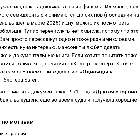
нужно выделить документальные фильмы. Их много, они
о с семидесятых и снимаются до сих пор (последний на
нь вышел в марте 2025) и…ну, можно их посмотреть,
обольше. Тут их перечислять нет смысла, потому что это
Вам просто перескажут одно и тоже разными словами.
 них есть куча интервью, мэнсониты любят давать
 же и документальные книги. Если хотите почитать тоже
читали только что, почитайте «Хелтер Скелтер». Хотите
же самое – посмотрите дилогию «
Однажды в
от блогера Suren.
но отметить документалку 1971 года «
Другая сторона
а была выпущена ещё во время суда и получила хорошие
 по мотивам
ом хорроры.