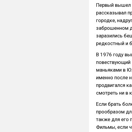
Первый вышел е
рассказывал пр
городке, надру
заброшенном д
заразились беш
редкостный и б
В 1976 году вы
повествующий 
маньяками в Юж
именно после н
продвигался ка
смотреть ни в 
Если брать бол
прообразом дл
также для его 
Фильмы, если ч