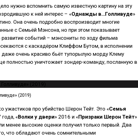
дело нужно вспомнить самую известную картину на эту
возродившую к ней интерес – «
Однажды в…Голливуде
»
тино. Она очень подробно воспроизводит многие
нные с Семьёй Мэнсона, но при этом показывает
 развитие событий – мэнсониты по ходу фильма
есекаются с каскадёром Клиффом Бутом, в исполнении
н даже очень красиво бьёт тупорылую морду Клему
онце полностью уничтожает зондер-команду, посланную в
ивуде» (2019)
ко ужастиков про убийство Шерон Тейт. Это «
Семья
 года, «
Волки у двери
» 2016 и «
Призраки Шерон Тейт
»
или менее высокие оценки получил только первый. Два
го, что обладают очень сомнительными