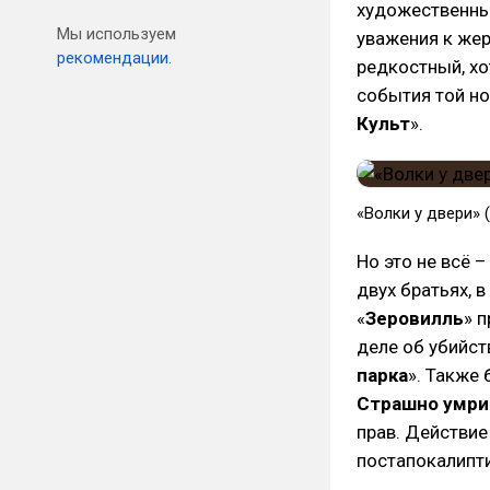
художественным
Мы используем
уважения к жер
рекомендации.
редкостный, хо
события той но
Культ
».
«Волки у двери» 
Но это не всё –
двух братьях, 
«
Зеровилль
» 
деле об убийст
парка
». Также
Страшно умри
прав. Действие
постапокалипт