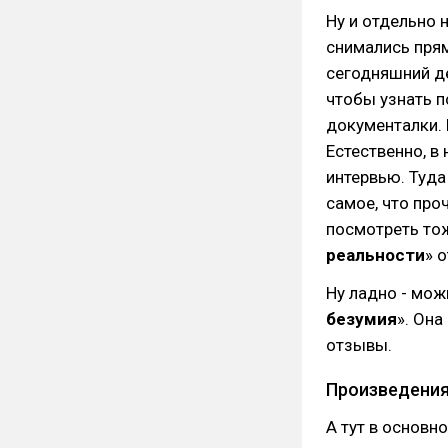
Ну и отдельно 
снимались прям
сегодняшний де
чтобы узнать п
документалки. 
Естественно, в
интервью. Туда
самое, что про
посмотреть то
реальности
» 
Ну ладно - мож
безумия
». Он
отзывы.
Произведения
А тут в основн