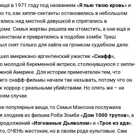
щё в 1971 году под названием «
Я пью твою кровь
» и
о то, как хиппи-сектанты остановились в небольшом
гались над местной девушкой и спрятались в
оме. Семья жертвы решила им отомстить, а они ещё и
енством и превратились в подобие зомби. Треш
ыл снят только для хайпа на громком судебном деле.
шел американо-аргентинский ужастик «
Снафф
»,
о молодой беременной актрисе, столкнувшуюся с хиппи-
ной Америке. Для истории примечателен тем, что
его снафф-фильмы начали так называть, потому что он
к хоррор с реальными убийствами. Но опять же – не
коем случае.
ее популярные вещи, то Семья Мэнсона послужила
я злодеев из фильма Роба Зомби «
Дом 1000 трупов
», а
продолжений «
Изгнанные Дьяволом
» и «
Трое из ада
».
то, ОЧЕНЬ жестокие, но в своём роде культовые. Сам