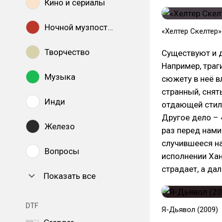
Кино и сериалы
Ночной музпостинг
«Хелтер Скелтер»
Творчество
Существуют и д
Например, траг
Музыка
сюжету в неё 
странный, снят
Инди
отдающей стил
Другое дело – 
Железо
раз перед нами
случившееся на
Вопросы
исполнении Хан
страдает, а да
Показать все
DTF
Я-Дьявол (2009)