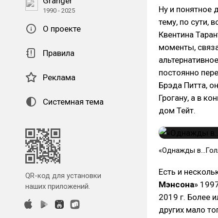
Granger
Ну и понятное 
1990 - 2025
тему, по сути, 
О проекте
Квентина Таран
моменты, связа
Правила
альтернативное
постоянно пер
Реклама
Брэда Питта, о
Грогану, а в к
Системная тема
дом Тейт.
«Однажды в…Голл
Есть и несколь
QR-код для установки
Мэнсона
» 1997
наших приложений.
2019 г. Более 
других мало то