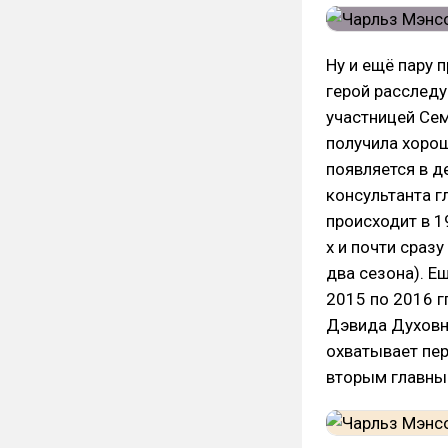
Ну и ещё пару 
герой расследу
участницей Сем
получила хоро
появляется в д
консультанта г
происходит в 1
х и почти сразу
два сезона). Е
2015 по 2016 г
Дэвида Духовн
охватывает пер
вторым главны