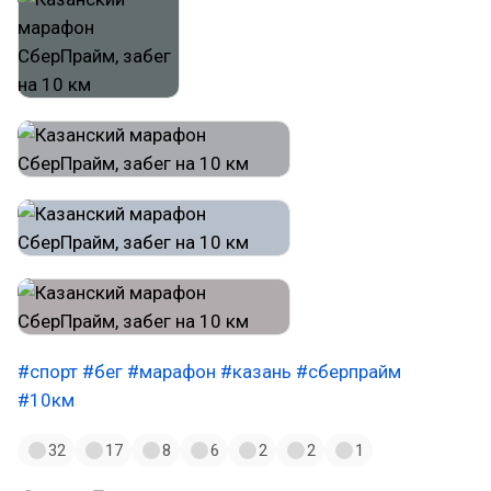
#спорт
#бег
#марафон
#казань
#сберпрайм
#10км
32
17
8
6
2
2
1