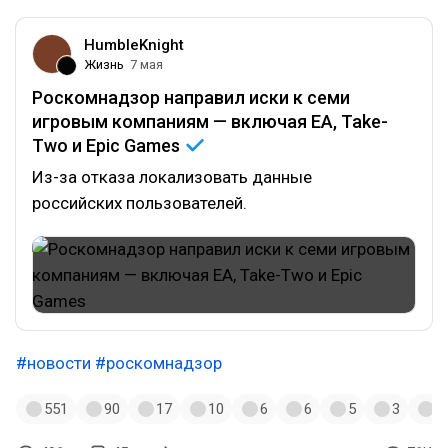
HumbleKnight
Жизнь
7 мая
Роскомнадзор направил иски к семи
игровым компаниям — включая EA, Take-
Two и Epic
Games
Из-за отказа локализовать данные
российских пользователей.
#новости
#роскомнадзор
551
90
17
10
6
6
5
3
3