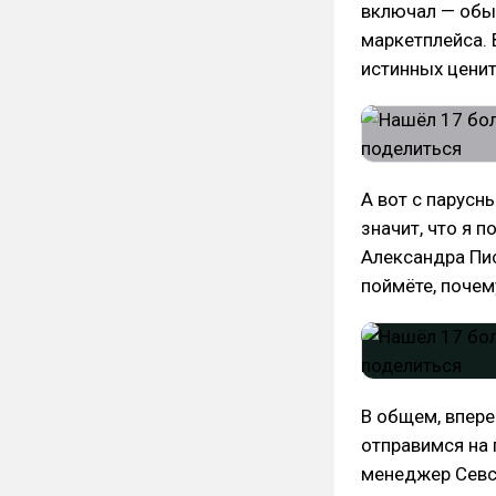
включал — обы
маркетплейса. 
истинных ценит
А вот с парус
значит, что я 
Александра Пис
поймёте, почем
В общем, впере
отправимся на 
менеджер Севс