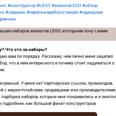
онг
#конструктор
#LEGO
#аналогиLEGO
#обзор
но
#сериалы
#пиратыкарибскогоморя
#одиндома
драконы
? Что это за наборы?
аю вам по порядку. Расскажу, чем лично меня зацепил
абор, что в нём интересного и почему стоит задуматься о
ии.
:
кламный. У меня нет партнёрских ссылок, промокодов,
ей с маркетплейсами, продавцами или производителями
 подборка наборов, которые мне понравились и я захоте
х подробнее, как большой фанат конструкторов.