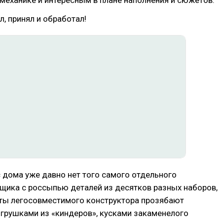
еханике и интересным в плане наполнения и сюжетов.
, принял и обработал!
с дома уже давно нет того самого отдельного
щика с россыпью деталей из десятков разных наборов,
нты легосовместимого конструктора прозябают
грушками из «киндеров», кусками закаменелого