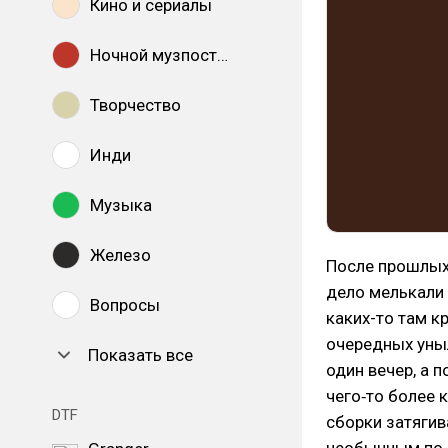
Кино и сериалы
Ночной музпостинг
Творчество
Инди
Музыка
Железо
После прошлых
дело мелькали 
Вопросы
каких-то там к
очередных уныл
Показать все
один вечер, а 
чего‑то более 
DTF
сборки затягив