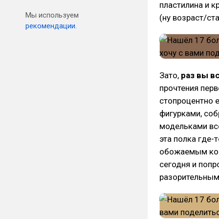
пластилина и 
Мы используем
(ну возраст/ст
рекомендации.
Зато,
раз вы в
прочтения перв
стопроцентно е
фигурками, со
модельками все
эта полка где-
обожаемым ком
сегодня и попр
разорительным,