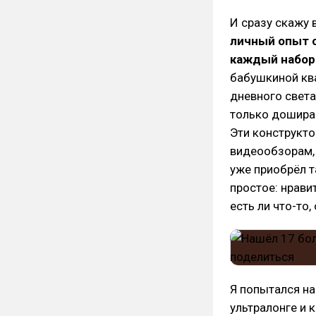
И сразу скажу 
личный опыт 
каждый набор
бабушкиной ква
дневного света,
только дошира
Эти конструкто
видеообзорам, 
уже приобрёл 
простое: нрави
есть ли что-то
Я попытался на
ультралонге и 