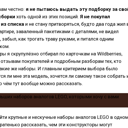
вам честно:
я не пытаюсь выдать эту подборку за сво
сборки
хоть одной из этих позиций.
Я не покупал
 из списка
и не стану притворяться, будто два года жил 
ртире, заваленный пакетиками с деталями, не видел
 забыл, как трогать траву руками, и питался одним
ком.
ры я скрупулёзно отбирал по карточкам на Wildberries,
отзывам покупателей и подробным разборам тех, кто
такие же наборы. И главным критерием выбора было
тся ли мне эта модель, хочется ли самому такое собрать 
, о чём тут вообще можно рассказать.
йти крупные и нескучные наборы аналогов LEGO в одно
кратенько рассказать, чем эти конструкторы могут