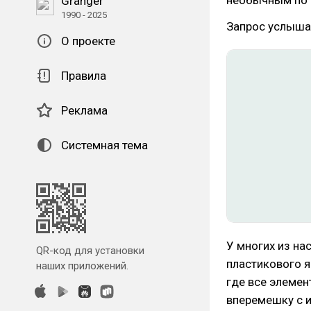
необычным по м
Granger
1990 - 2025
Запрос услышал
О проекте
Правила
Реклама
Системная тема
У многих из на
QR-код для установки
пластикового я
наших приложений.
где все элеме
вперемешку с и