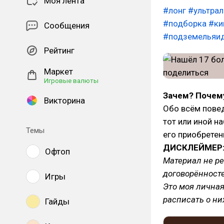
Моя лента
#лонг
#ультрал
#подборка
#ки
Сообщения
#подземельяи
Рейтинг
Маркет
Игровые валюты
Зачем? Почему
Викторина
Обо всём повед
тот или иной н
Темы
его приобретен
ДИСКЛЕЙМЕР
Офтоп
Материал не ре
договорённост
Игры
Это моя личная
расписать о ни
Гайды