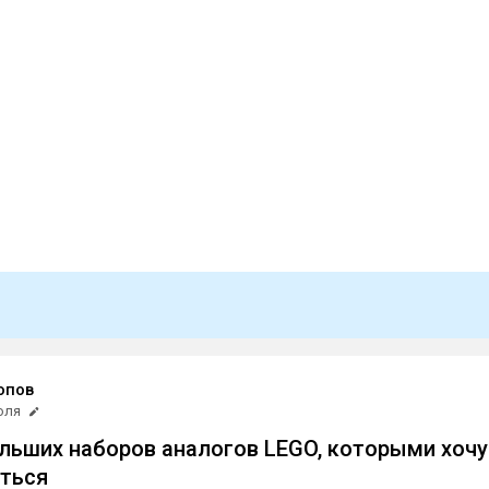
опов
юля
льших наборов аналогов LEGO, которыми хочу
ться