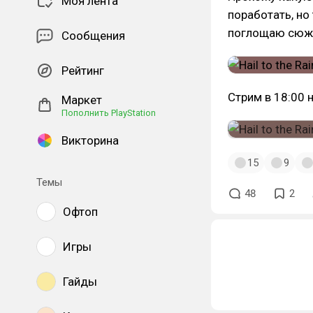
Моя лента
поработать, но 
поглощаю сюже
Сообщения
Рейтинг
Стрим в 18:00 
Маркет
Пополнить PlayStation
Викторина
15
9
Темы
48
2
Офтоп
Игры
Гайды