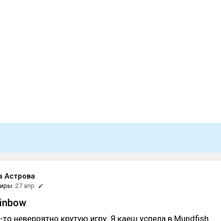
а Астрова
фиры
27 апр
ainbow
то невероятно крутую игру. Я каеш успела в Mundfish