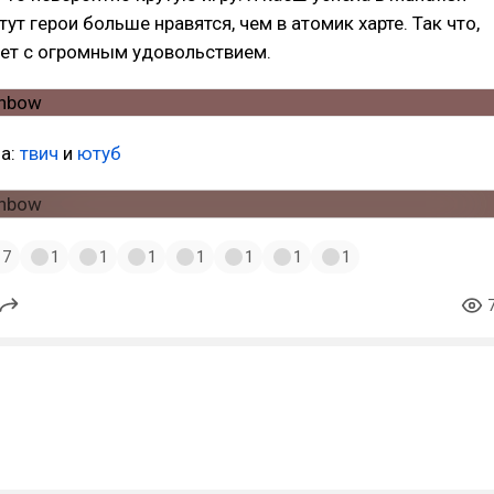
тут герои больше нравятся, чем в атомик харте. Так что,
т с огромным удовольствием.
на:
твич
и
ютуб
7
1
1
1
1
1
1
1