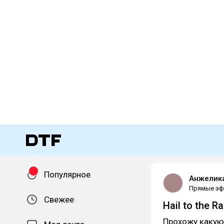
Популярное
Анжелик
Прямые э
Свежее
Hail to the R
Прохожу какую-