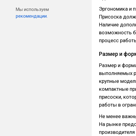
Эргономика и п
Мы используем
рекомендации.
Присоска должн
Наличие дополн
возможность б
процесс работы
Размер и фор
Размер и форма
выполняемых р
крупные модели
компактные при
присоски, кото
работы в огран
Не менее важны
На рынке пред
производителя 