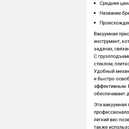
Средняя цена
Название бр
Происхожден
Вакуумная при
инструмент, к
задачах, связа
С грузоподъемн
стеклом, плитк
Удобный механ
и быстро освоб
эффективным. 
обеспечивает д
Эта вакуумная 
профессионалов
легкий вес поз
также использо