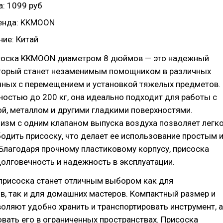
: 1099 руб
енда: KKMOON
ие: Китай
соска KKMOON диаметром 8 дюймов — это надежный
оторый станет незаменимым помощником в различных
нных с перемещением и установкой тяжелых предметов.
остью до 200 кг, она идеально подходит для работы с
ой, металлом и другими гладкими поверхностями.
изм с одним клапаном выпуска воздуха позволяет легк
одить присоску, что делает ее использование простым 
Благодаря прочному пластиковому корпусу, присоска
олговечность и надежность в эксплуатации.
присоска станет отличным выбором как для
, так и для домашних мастеров. Компактный размер и
воляют удобно хранить и транспортировать инструмент, а
вать его в ограниченных пространствах. Присоска