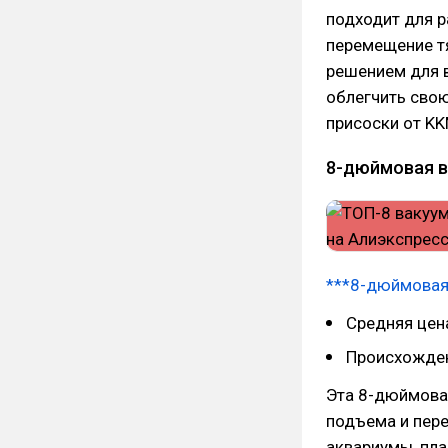
подходит для р
перемещение т
решением для в
облегчить сво
присоски от K
8-дюймовая в
***8-дюймовая 
Средняя цена
Происхожден
Эта 8-дюймова
подъема и пере
аквариумы, пла