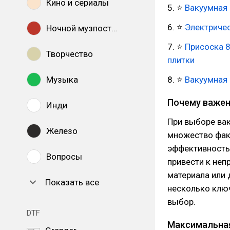
Кино и сериалы
5. ⭐
Вакуумная 
6. ⭐
Электричес
Ночной музпостинг
7. ⭐
Присоска 
Творчество
плитки
Музыка
8. ⭐
Вакуумная 
Почему важен
Инди
При выборе ва
Железо
множество фак
эффективность
Вопросы
привести к неп
материала или 
Показать все
несколько клю
выбор.
DTF
Максимальная