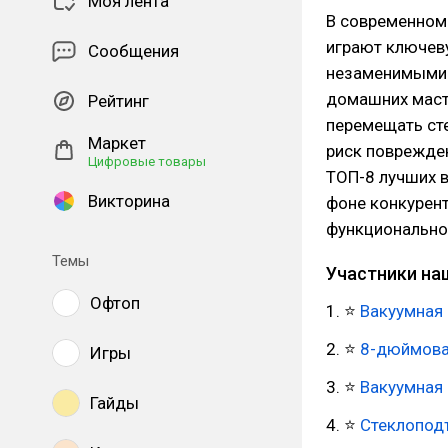
Моя лента
В современном 
играют ключеву
Сообщения
незаменимыми 
домашних маст
Рейтинг
перемещать сте
Маркет
риск поврежден
Цифровые товары
ТОП-8 лучших в
Викторина
фоне конкурент
функционально
Темы
Участники наш
Офтоп
1. ⭐
Вакуумная 
2. ⭐
8-дюймова
Игры
3. ⭐
Вакуумная 
Гайды
4. ⭐
Стеклопод