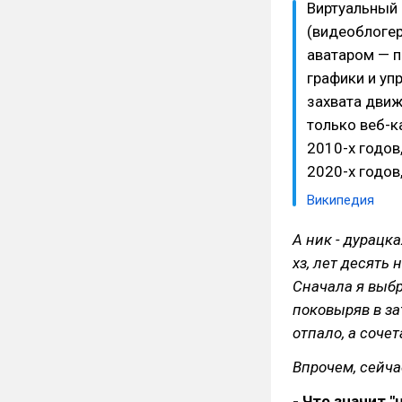
Виртуальный 
(видеоблоге
аватаром — 
графики и у
захвата движ
только веб-к
2010-х годов
2020-х годов
Википедия
А ник - дурацка
хз, лет десять 
Сначала я выбра
поковыряв в за
отпало, а соче
Впрочем, сейч
- Что значит 