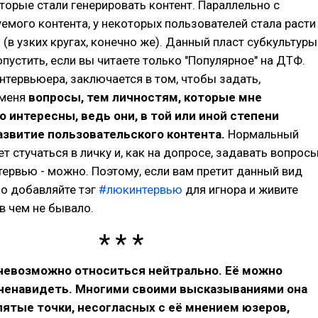
оторые стали генерировать контент. Параллельно с
емого контента, у некоторых пользователей стала расти
 (в узких кругах, конечно же). Данный пласт субкультуры
опустить, если вы читаете только "Популярное" на ДТФ.
интервьюера, заключается в том, чтобы задать,
 меня
вопросы, тем личностям, которые мне
 интересны, ведь они, в той или иной степени
азвитие пользовательского контента.
Нормальный
т стучаться в личку и, как на допросе, задавать вопросы
тервью - можно. Поэтому, если вам претит данный вид
ло добавляйте тэг
#люкинтервью
для игнора и живите
 в чем не бывало.
 невозможно относиться нейтрально. Её можно
ненавидеть. Многими своими высказываниями она
пятые точки, несогласных с её мнением юзеров,