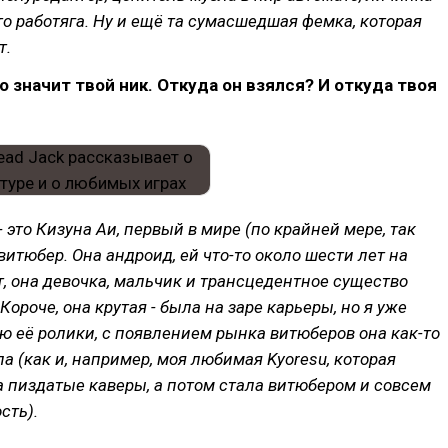
то работяга. Ну и ещё та сумасшедшая фемка, которая
т.
то значит твой ник. Откуда он взялся? И откуда твоя
- это Кизуна Аи, первый в мире (по крайней мере, так
витюбер. Она андроид, ей что-то около шести лет на
 она девочка, мальчик и трансцедентное существо
Короче, она крутая - была на заре карьеры, но я уже
ю её ролики, с появлением рынка витюберов она как-то
а (как и, например, моя любимая Kyoresu, которая
 пиздатые каверы, а потом стала витюбером и совсем
сть).