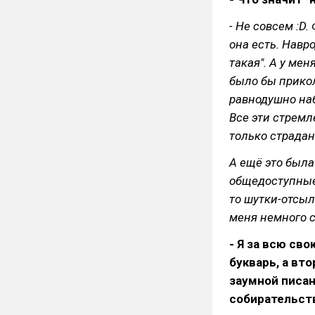
- Не совсем :D
она есть. Навро
такая". А у мен
было бы прико
равнодушно на
Все эти стремл
только страдан
А ещё это была
общедоступные
то шутки-отсыл
меня немного с
- Я за всю сво
букварь, а вто
заумной писан
собирательств