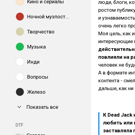
Кино и сериалы
люди, блоги, к
ростом публику
Ночной музпостинг
и узнаваемость
очень легко пр
Творчество
Моя цель, как 
интересующие
Музыка
действительно
повлияли на р
Инди
человек не буде
А в формате ин
Вопросы
контента - сме
дальше, как ни
Железо
Показать все
К Dead Jack
любить или 
DTF
заставляла 