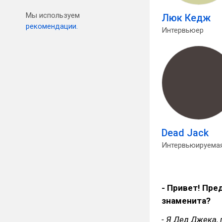
Мы используем
Люк Кедж
рекомендации.
Интервьюер
Dead Jack
Интервьюируемая.
- Привет! Пре
знаменита?
- Я Дед Джека,