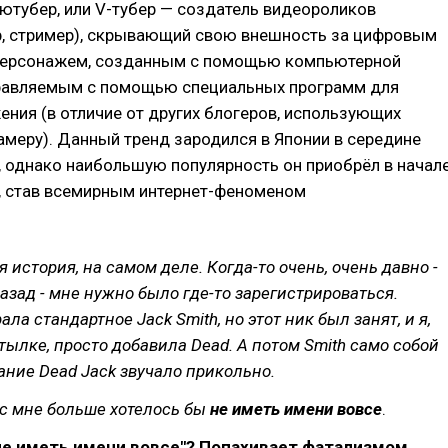
ютубер, или V-тубер — создатель видеороликов
р, стример), скрывающий свою внешность за цифровым
персонажем, созданным с помощью компьютерной
правляемым с помощью специальных программ для
ения (в отличие от других блогеров, использующих
амеру). Данный тренд зародился в Японии в середине
, однако наибольшую популярность он приобрёл в начал
, став всемирным интернет-феноменом
я история, на самом деле. Когда-то очень, очень давно -
назад - мне нужно было где-то зарегистрироваться.
ла стандартное Jack Smith, но этот ник был занят, и я,
тылке, просто добавила Dead. А потом Smith само собой
тание Dead Jack звучало прикольно.
ас мне больше хотелось бы
не иметь имени вовсе
.
"не иметь имени вовсе"? Попахивает фатализмом.