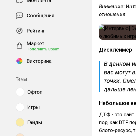
Моя лента
Внимание: Инт
отношения
Сообщения
Рейтинг
Маркет
Дисклеймер
Пополнить Steam
Викторина
В данном и
вас могут 
Темы
точки. Смел
дальше лен
Офтоп
Небольшое вв
Игры
ДТФ - это сайт 
Гайды
пор, как DTF п
блого-ресурс, т