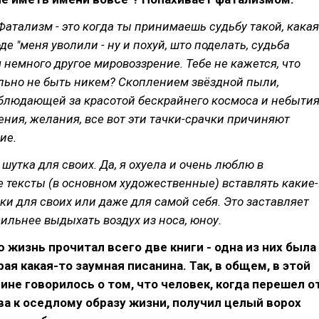
. Фатализм - это когда ты принимаешь судьбу такой, какая
де "меня уволили - ну и похуй, што поделать, судьба
я немного другое мировоззрение. Тебе не кажется, что
льно не быть никем? Скоплением звёздной пыли,
блюдающей за красотой бескрайнего космоса и небытия
ения, желания, все вот эти тачки-срачки причиняют
ие.
 шутка для своих. Да, я охуела и очень люблю в
 тексты (в основном художественные) вставлять какие-
ки для своих или даже для самой себя. Это заставляет
ильнее выдыхать воздух из носа, юноу.
ю жизнь прочитал всего две книги - одна из них была
рая какая-то заумная писанина. Так, в общем, в этой
ине говорилось о том, что человек, когда перешел о
а к оседлому образу жизни, получил целый ворох