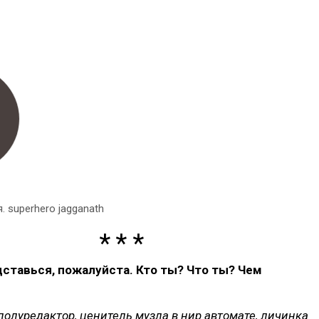
 superhero jagganath
дставься, пожалуйста. Кто ты? Что ты? Чем
 полуредактор, ценитель музла в нир автомате, личинка