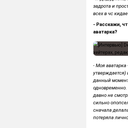
задрота и прос
всех в чс кидае
- Расскажи, ч
аватарка?
- Моя аватарка 
утверждается) 
данный момент,
одновременно. 
давно не смотр
сильно опопсел
сначала делала
потеряла лично