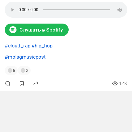
Слушать в Spotify
#cloud_rap
#hip_hop
#molagmusicpost
8
2
1.4K