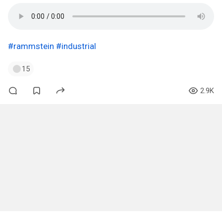
#rammstein
#industrial
15
2.9K