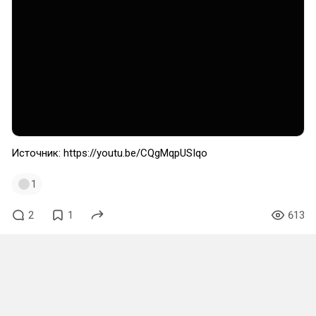
Источник: https://youtu.be/CQgMqpUSIqo
1
2
1
613