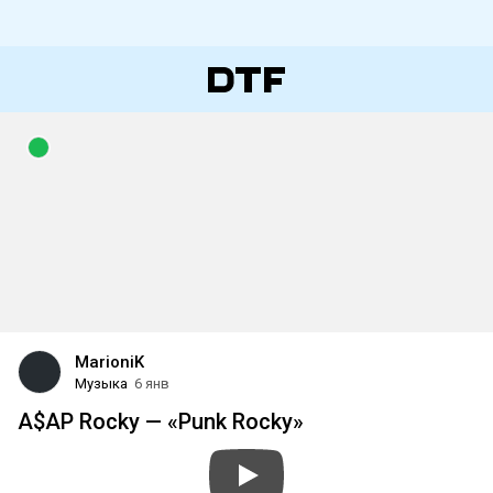
MarioniK
Музыка
6 янв
A$AP Rocky — «Punk Rocky»