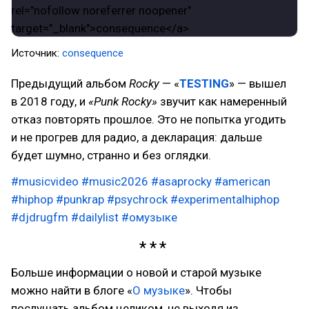
Источник:
consequence
Предыдущий альбом
Rocky
— «
TESTING
» — вышел
в 2018 году, и
«Punk Rocky»
звучит как намеренный
отказ повторять прошлое. Это не попытка угодить
и не прогрев для радио, а декларация: дальше
будет шумно, странно и без оглядки.
#musicvideo
#music2026
#asaprocky
#american
#hiphop
#punkrap
#psychrock
#experimentalhiphop
#djdrugfm
#dailylist
#омузыке
Больше информации о новой и старой музыке
можно найти в блоге «
О музыке
». Чтобы
послушать альбом целиком, не выходя из