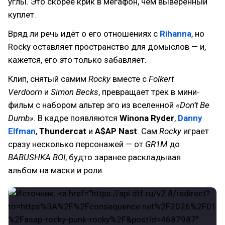
углы. Это скорее крик в мегафон, чем выверенный
куплет.
Вряд ли речь идёт о его отношениях с
Rihanna
, но
Rocky оставляет пространство для домыслов — и,
кажется, его это только забавляет.
Клип, снятый самим
Rocky
вместе с
Folkert
Verdoorn
и
Simon Becks
, превращает трек в мини-
фильм с набором альтер эго из вселенной
«Don’t Be
Dumb»
. В кадре появляются
Winona Ryder
,
Danny
Elfman
,
Thundercat
и
A$AP Nast
. Сам
Rocky
играет
сразу несколько персонажей — от
GR1M
до
BABUSHKA BOI
, будто заранее раскладывая
альбом на маски и роли.