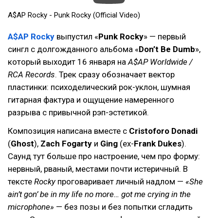
A$AP Rocky - Punk Rocky (Official Video)
A$AP Rocky
выпустил «
Punk Rocky
» — первый
сингл с долгожданного альбома «
Don’t Be Dumb
»,
который выходит 16 января на
A$AP Worldwide /
RCA Records
. Трек сразу обозначает вектор
пластинки: психоделический рок-уклон, шумная
гитарная фактура и ощущение намеренного
разрыва с привычной рэп-эстетикой.
Композиция написана вместе с
Cristoforo Donadi
(
Ghost
),
Zach Fogarty
и
Ging
(ex-
Frank Dukes
).
Саунд тут больше про настроение, чем про форму:
нервный, рваный, местами почти истеричный. В
тексте
Rocky
проговаривает личный надлом —
«She
ain’t gon’ be in my life no more… got me crying in the
microphone»
— без позы и без попытки сгладить