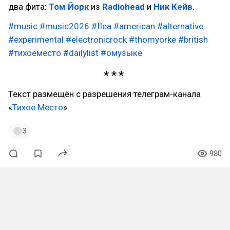
два фита:
Том Йорк
из
Radiohead
и
Ник Кейв
.
#music
#music2026
#flea
#american
#alternative
#experimental
#electronicrock
#thomyorke
#british
#тихоеместо
#dailylist
#омузыке
Текст размещён с разрешения телеграм-канала
«
Тихое Место
».
3
980