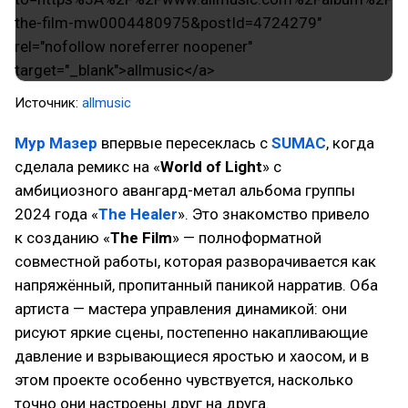
Источник:
allmusic
Мур Мазер
впервые пересеклась с
SUMAC
, когда
сделала ремикс на «
World of Light
» с
амбициозного авангард-метал альбома группы
2024 года «
The Healer
». Это знакомство привело
к созданию «
The Film
» — полноформатной
совместной работы, которая разворачивается как
напряжённый, пропитанный паникой нарратив. Оба
артиста — мастера управления динамикой: они
рисуют яркие сцены, постепенно накапливающие
давление и взрывающиеся яростью и хаосом, и в
этом проекте особенно чувствуется, насколько
точно они настроены друг на друга.