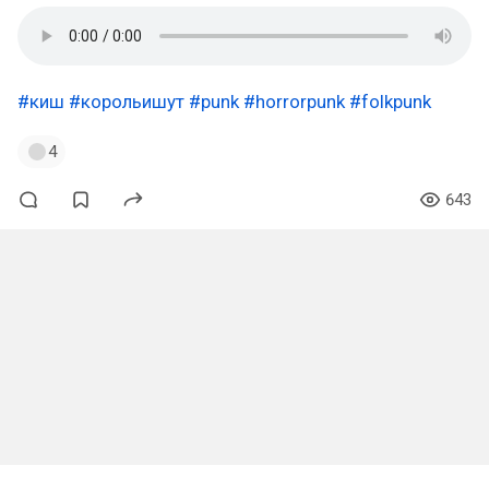
#киш
#корольишут
#punk
#horrorpunk
#folkpunk
4
643