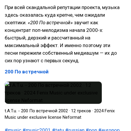
При всей скандальной репутации проекта, музыка
здесь оказалась куда крепче, чем ожидали
скептики.
«200 По встречной»
звучит как
концентрат поп-мелодизма начала 2000-х:
быстрый, дерзкий и рассчитанный на
максимальный эффект. И именно поэтому эти
песни пережили собственный медиашум — их до
сих пор узнают с первых секунд.
200 По встречной
t.A.T.u. - 200 По встречной 2002 · 12 треков · 2024 Fenix
Music under exclusive license Neformat
#music
#music2001
#tatu
#russian
#pop
#europop